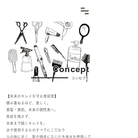
Concept
コンセプト
【未来のキレイを守る美容室】
積み重ねるほど、美しく。
素髪・素肌、本来の個性美へ。
負担を残さず、
未来まで続くキレイを。
水や使用するものすべてにこだわり
人の体に近く、髪や頭皮になじむ生体水を使用して