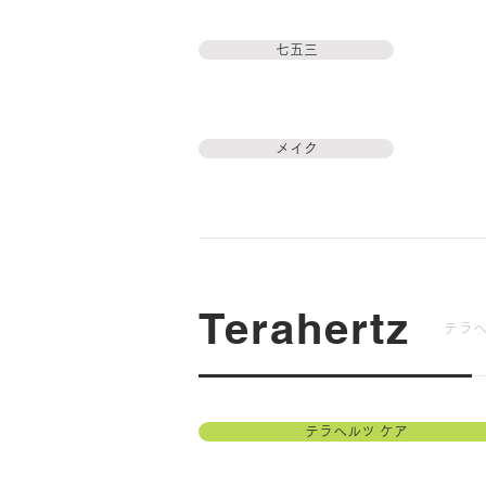
七五三
メイク
Terahertz
テラ
テラヘルツ ケア