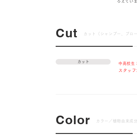
ろえてい
Cut
カット（シャンプー、ブロー
カット
中高校生
スタッフ2
Color
カラー／
植物由来成