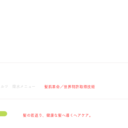
ヘルツ 煌水メニュー
髪肌革命／世界特許取得技術
髪の若返り、健康な髪へ導くヘアケア。