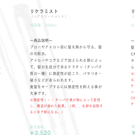
リケラミスト
（ヘアトリートメント）
（
内容量：200ml
内
〜商品説明〜
〜
ブローやアイロン前に髪を熱から守る、髪
髪
の化粧水。
C
アイロンやコテなどで加えられる熱によっ
、
サ
て、髪の主成分であるケラチン（タンパク
も
ら
質の一種）に熱変性が起こり、パサつき・
ン
※
る
硬さなどがあらわれます。
ケ
美髪をキープするには熱変性を抑える事が
ン
大事です。
C
※熱変性・・・ タンパク質が熱によって変性
ケ
し、構造が崩れた結果。（例、、生卵を加熱す
るとゆで卵になる。）
販売価格：
3,520
￥