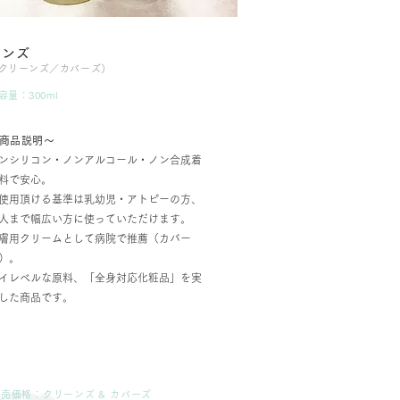
ミンズ
クリーンズ／カバーズ）
容量：300ml
商品説明〜
ンシリコン・ノンアルコール・ノン合成着
料で安心。
ご使用頂ける基準は乳幼児・アトピーの方、
人まで幅広い方に使っていただけます。
膚用クリームとして病院で推薦（カバー
）。
ハイレベルな原料、「全身対応化粧品」を実
した商品です。
売価格：クリーンズ & カバーズ