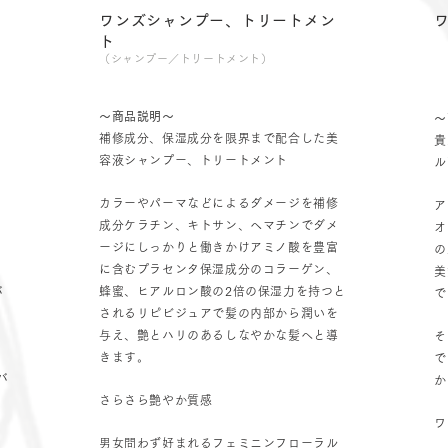
ワンズシャンプー、トリートメン
ト
（シャンプー／トリートメント）
〜商品説明〜
〜
補修成分、保湿成分を限界まで配合した美
貴
容液シャンプー、トリートメント
ル
カラーやパーマなどによるダメージを補修
ア
成分ケラチン、キトサン、ヘマチンでダメ
オ
ージにしっかりと働きかけアミノ酸を豊富
の
に含むプラセンタ保湿成分のコラーゲン、
美
バ
蜂蜜、ヒアルロン酸の2倍の保湿力を持つと
で
されるリピビジュアで髪の内部から潤いを
与え、艶とハリのあるしなやかな髪へと導
そ
きます。
で
バ
か
り
さらさら艶やか質感
ワ
男女問わず好まれるフェミニンフローラル