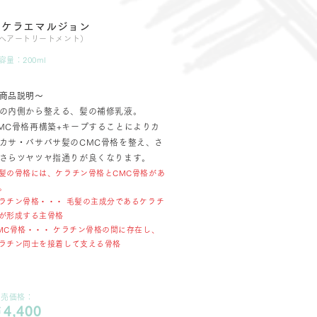
リケラエマルジョン
ヘアートリートメント）
容量：200ml
商品説明〜
の内側から整える、髪の補修乳液。
MC骨格再構築+キープすることによりカ
カサ・バサバサ髪のCMC骨格を整え、さ
さらツヤツヤ指通りが良くなります。
髪の骨格には、ケラチン骨格とCMC骨格があ
。
ラチン骨格・・・ 毛髪の主成分であるケラチ
が形成する主骨格
MC骨格・・・ ケラチン骨格の間に存在し、
ラチン同士を接着して支える骨格
販売価格：
4,400
￥