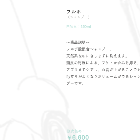
フルボ
（シャンプー）
内容量：350ml
〜商品説明〜
フルボ酸配合シャンプー。
天然系なのにきしまずに洗えます。
​頭皮の乾燥による、フケ・かゆみを抑え
アブラまでケアし、血流が上がることで
毛立ちがよくなりボリュームがでるシャ
プーです。
販売価格：
6,600
￥