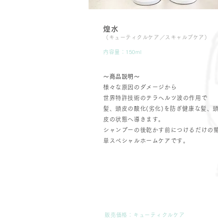
煌水
（キューティクルケア／スキャルプケア）
内容量：150ml
〜商品説明〜
様々な原因のダメージから
世界特許技術のテラヘルツ波の作用で
髪、頭皮の酸化(劣化)を防ぎ健康な髪、
皮の状態へ導きます。
シャンプーの後乾かす前につけるだけの
単スペシャルホームケアです。
販売価格：キューティクルケア