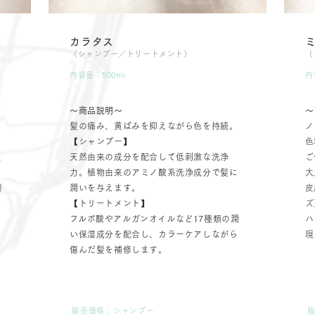
カラタス
（シャンプー／トリートメント）
（
内容量：500ml
内
〜商品説明〜
〜
髪の痛み、黄ばみを抑えながら色を持続。
ノ
【シャンプー】
色
頭
天然由来の成分を配合して低刺激な洗浄
​
力。植物由来のアミノ酸系洗浄成分で髪に
大
簡
潤いを与えます。
皮
【トリートメント】
ズ
​フルボ酸やアルガンオイルなど17種類の潤
​
い保湿成分を配合し、カラーケアしながら
現
傷んだ髪を補修します。
販売価格：シャンプー
販