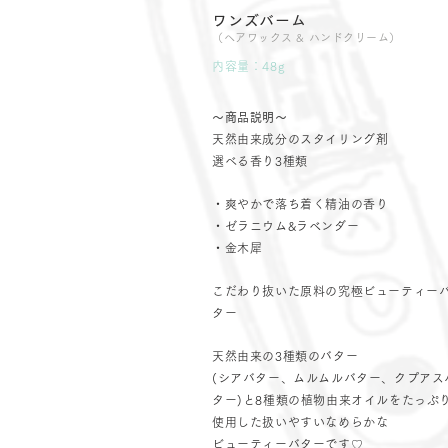
ワンズバーム
（ヘアワックス & ハンドクリーム）
内容量：48g
〜商品説明〜
天然由来成分のスタイリング剤
選べる香り3種類
・爽やかで落ち着く精油の香り
・ゼラニウム&ラベンダー
・金木犀
こだわり抜いた原料の究極ビューティー
ター
天然由来の3種類のバター
(シアバター、ムルムルバター、クプアス
ター)と8種類の植物由来オイルをたっぷ
使用した扱いやすいなめらかな
ビューティーバターです♡