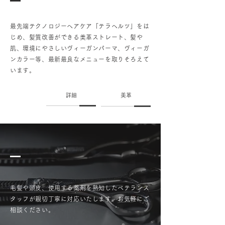
最先端テクノロジーヘアケア「テラヘルツ」をは
じめ、髪質改善ができる美革ストレート、髪や
肌、環境にやさしいヴィーガンパーマ、ヴィーガ
ンカラー等、最新最良なメニューを取りそろえて
います。
詳細
美革
毛髪や頭皮、使用する薬剤を熟知したベテランス
タッフが親切丁寧に対応いたします。お気軽にご
相談ください。